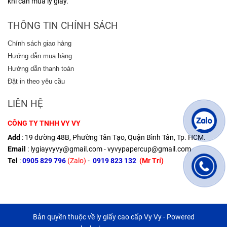
khi cần mua ly giấy.
THÔNG TIN CHÍNH SÁCH
Chính sách giao hàng
Hướng dẫn mua hàng
Hướng dẫn thanh toán
Đặt in theo yêu cầu
LIÊN HỆ
CÔNG TY TNHH VY VY
Add
: 19 đường 48B, Phường Tân Tạo, Quận Bình Tân, Tp. HCM.
Email
: lygiayvyvy@gmail.com - vyvypapercup@gmail.com
Tel
:
0905 829 796
(Zalo)
-
0919 823 132
(Mr Trí)
Bản quyền thuộc về ly giấy cao cấp Vy Vy - Powered