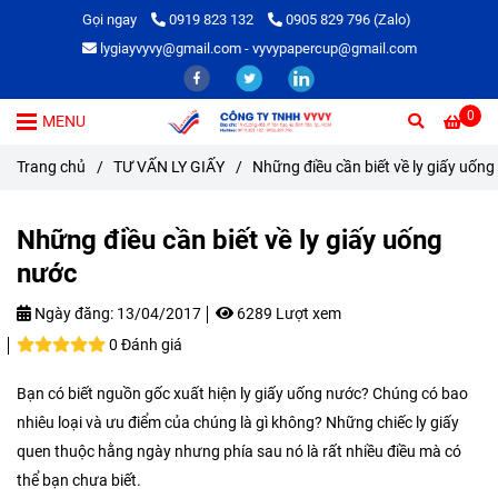
Gọi ngay
0919 823 132
0905 829 796 (Zalo)
lygiayvyvy@gmail.com - vyvypapercup@gmail.com
0
MENU
Trang chủ
/
TƯ VẤN LY GIẤY
/
Những điều cần biết về ly giấy uốn
Những điều cần biết về ly giấy uống
nước
Ngày đăng:
13/04/2017
6289 Lượt xem
0 Đánh giá
Bạn có biết nguồn gốc xuất hiện ly giấy uống nước? Chúng có bao
nhiêu loại và ưu điểm của chúng là gì không? Những chiếc ly giấy
quen thuộc hằng ngày nhưng phía sau nó là rất nhiều điều mà có
thể bạn chưa biết.