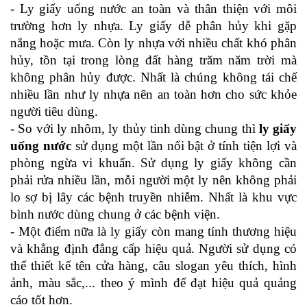
- Ly giấy uống nước an toàn và thân thiện với môi 
trường hơn ly nhựa. Ly giấy dễ phân hủy khi gặp 
nắng hoặc mưa. Còn ly nhựa với nhiều chất khó phân 
hủy, tồn tại trong lòng đất hàng trăm năm trời mà 
không phân hủy được. Nhất là chúng không tái chế 
nhiều lần như ly nhựa nên an toàn hơn cho sức khỏe 
người tiêu dùng.
- So với ly nhôm, ly thủy tinh dùng chung thì 
ly giấy 
uống nước 
sử dụng một lần nổi bật ở tính tiện lợi và 
phòng ngừa vi khuẩn. Sử dụng ly giấy không cần 
phải rửa nhiều lần, mỗi người một ly nên không phải 
lo sợ bị lây các bệnh truyền nhiễm. Nhất là khu vực 
bình nước dùng chung ở các bệnh viện.
- Một điểm nữa là ly giấy còn mang tính thương hiệu 
và khẳng định đẳng cấp hiệu quả. Người sử dụng có 
thể thiết kế tên cửa hàng, câu slogan yêu thích, hình 
ảnh, màu sắc,... theo ý mình để đạt hiệu quả quảng 
cáo tốt hơn.