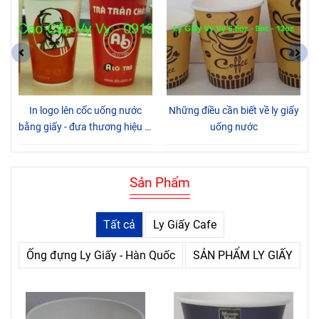
y
In logo lên cốc uống nước
Những điều cần biết về ly giấy
bằng giấy - đưa thương hiệu đi
uống nước
khắp mọi nơi
Sản Phẩm
Tất cả
Ly Giấy Cafe
Ống đựng Ly Giấy - Hàn Quốc
SẢN PHẨM LY GIẤY