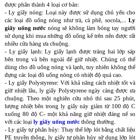
được phân thành 4 loại cơ bản:
- Ly giấy nóng: Loại này được sử dụng chủ yếu cho 
các loại đồ uống nóng như trà, cà phê, socola,... 
Ly 
giấy uống nước 
nóng sẽ không làm bỏng tay người 
sử dụng khi mua những đồ uống kể trên nên được rất 
nhiều cửa hàng ưa chuộng.
- Ly giấy lạnh: Ly giấy lạnh được tráng hai lớp sáp 
bên trong và bên ngoài để giữ nhiệt. Chúng có thể 
dùng cho đồ uống nóng và lạnh, tuy nhiên không thể 
đựng các loại đồ uống nóng có nhiệt độ quá cao. 
- Ly giấy Polystyrene: Với khả năng cách nhiệt tốt và 
giữ nhiệt lâu, ly giấy Polystyrene ngày càng được ưa 
chuộng. Theo một nghiên cứu nhỏ thì sau 25 phút, 
lượng nhiệt bên trong ly giấy này giảm từ 100 độ C 
xuống 80 độ C- một khả năng giữ nhiệt đáng nể so 
với các loại 
ly giấy uống nước 
thông thường.
- Ly giấy tự phân hủy: Thay thế lớp lót bằng chất liệu 
PE truyền thống, ly giấy tự phân hủy sử dụng lớp lót 